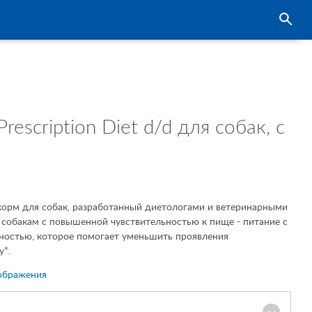
open se
Prescription Diet d/d для собак, с
корм для собак, разработанный диетологами и ветеринарными
и собакам с повышенной чувствительностью к пище - питание с
ностью, которое помогает уменьшить проявления
у*.
ображения