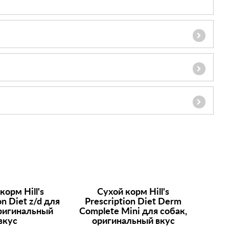
 корм
Hill's
Сухой корм
Hill's
on Diet
z/d для
Prescription Diet
Derm
оригинальный
Complete Mini для собак,
вкус
оригинальный вкус