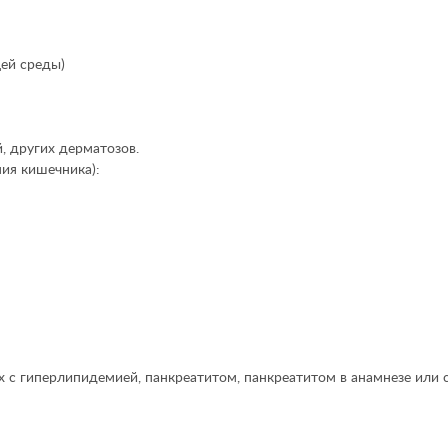
ей среды)
, других дерматозов.
ия кишечника):
с гиперлипидемией, панкреатитом, панкреатитом в анамнезе или с