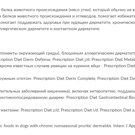
белка животного происхождения (мясо утки), который обычно не в
 белков животного происхождения и углеводов, помогает избежат
 помогает поддержать здоровье при зудящем дерматите, хроническо
ллергическом дерматите и контактном дерматите.
компоненты окружающей среды), блошиным аллергическим дерматит
cription Diet
Derm Defense
,
Prescription Diet
j/d,
Prescription Diet
Metabo
роме известных случаев реакции на куриное яйцо -
Prescription Diet
аружным отитом:
Prescription Diet
Derm Complete,
Prescription Diet
De
алительных заболеваний кишечника), включая энтеропатию, подда
ибиотикоопосредованную диарею:
Prescription Diet
Gastrointestinal Bi
гиэктазии:
Prescription Diet
z/d,
Prescription Diet
i/d,
Prescription Diet
a
tic foods in dogs with chronic nonseasonal pruritic dermatitis. Intern J 