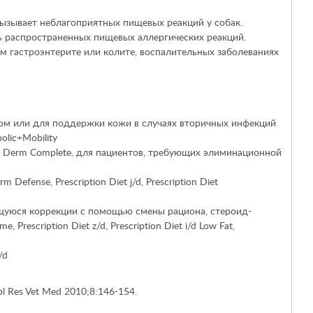
ызывает неблагоприятных пищевых реакций у собак.
ь распространенных пищевых аллергических реакций.
м гастроэнтерите или колите, воспалительных заболеваниях
ом или для поддержки кожи в случаях вторичных инфекций
lic+Mobility
Derm Complete, для пациентов, требующих элиминационной
rm Defense
,
Prescription Diet
j/d,
Prescription Diet
ющуюся коррекции с помощью смены рациона, стероид-
ome,
Prescription Diet
z/d,
Prescription Diet
i/d Low Fat,
/d
Appl Res Vet Med 2010;8:146-154.