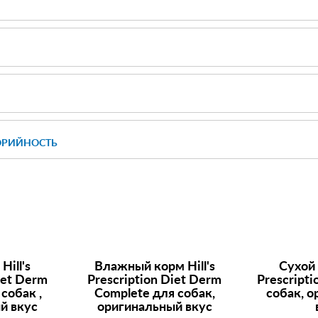
ОРИЙНОСТЬ
м
Hill's
Влажный корм
Hill's
Сухой
iet
Derm
Prescription Diet
Derm
Prescripti
собак ,
Complete для собак,
собак, 
й вкус
оригинальный вкус