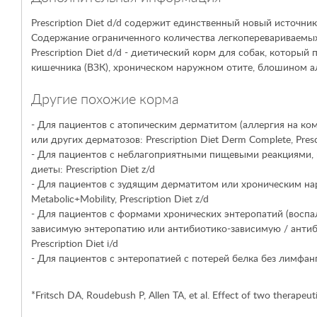
Prescription Diet
d/d содержит единственный новый источник 
Содержание ограниченного количества легкоперевариваемых
Prescription Diet
d/d - диетический корм для собак, который
кишечника (ВЗК), хроническом наружном отите, блошином а
Другие похожие корма
- Для пациентов с атопическим дерматитом (аллергия на 
или других дерматозов:
Prescription Diet
Derm Complete,
Pres
- Для пациентов с неблагоприятными пищевыми реакциями, к
диеты:
Prescription Diet
z/d
- Для пациентов с зудящим дерматитом или хроническим н
Metabolic+Mobility,
Prescription Diet
z/d
- Для пациентов с формами хронических энтеропатий (восп
зависимую энтеропатию или антибиотико-зависимую / ант
Prescription Diet
i/d
- Для пациентов с энтеропатией с потерей белка без лимфан
*Fritsch DA, Roudebush P, Allen TA, et al. Effect of two therapeu